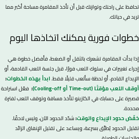
تحافظ على راحتك وتوازنك قبل أن تأخذ المقامرة مساحة أكبر مما
تريد في حياتك.
خطوات فورية يمكنك اتخاذها اليوم
إذا بدأت المقامرة تشعرك بالثقل أو الضغط، فأفضل خطوة هي
إجراء تغييرات في سلوك اللعب فورًا، قبل جلسة اللعب القادمة، أو
الإيداع القادم، أو لحظة سألعب قليلًا فقط.
ابدأ بهذه الخطوات
:
أوقف اللعب مؤقتًا (Time-out أو Cooling-off)
:
فعّل استراحة
قصيرة على حسابك في الكازينو لتأخذ مسافة وتوقف اللعب لفترة
محددة.
خفّض حدود الإيداع والوقت
:
شدّد الحدود الآن، وليس لاحقًا.
تقليل الحدود يُطبَّق بسرعة، ويساعد على تقليل الإنفاق الزائد
والجلسات الطويلة.