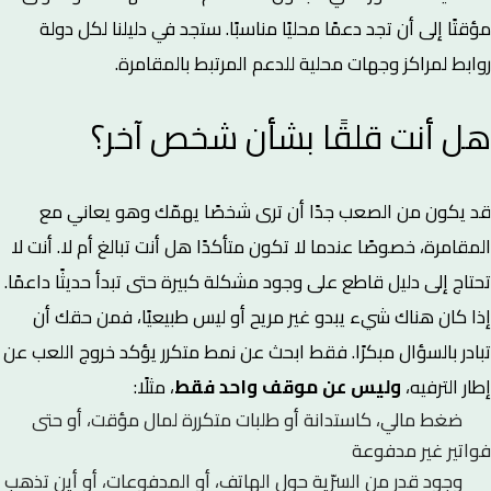
مؤقتًا إلى أن تجد دعمًا محليًا مناسبًا. ستجد في دليلنا لكل دولة
روابط لمراكز وجهات محلية للدعم المرتبط بالمقامرة.
هل أنت قلقًا بشأن شخص آخر؟
قد يكون من الصعب جدًا أن ترى شخصًا يهمّك وهو يعاني مع
المقامرة، خصوصًا عندما لا تكون متأكدًا هل أنت تبالغ أم لا. أنت لا
تحتاج إلى دليل قاطع على وجود مشكلة كبيرة حتى تبدأ حديثًا داعمًا.
إذا كان هناك شيء يبدو غير مريح أو ليس طبيعيًا، فمن حقك أن
تبادر بالسؤال مبكرًا. فقط ابحث عن نمط متكرر يؤكد خروج اللعب عن
إطار الترفيه،
وليس عن موقف واحد فقط
، مثلًا:
ضغط مالي، كاستدانة أو طلبات متكررة لمال مؤقت، أو حتى
فواتير غير مدفوعة
وجود قدر من السرّية حول الهاتف، أو المدفوعات، أو أين تذهب