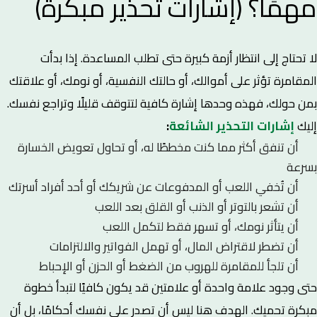
مهمًا؟ (إشارات تحذير مبكرة)
لا تحتاج إلى انتظار أزمة كبيرة حتى تطلب المساعدة. إذا بدأت
المقامرة تؤثر على أموالك، أو حالتك النفسية، أو نومك، أو علاقتك
بمن حولك، فهذه وحدها إشارة كافية لتتوقف قليلًا وتراجع نفسك.
إليك
إشارات التحذير الشائعة
:
أن تنفق أكثر مما كنت مخططًا له، أو تحاول تعويض الخسارة
بسرعة
أن تُخفي اللعب أو المدفوعات عن شريكك أو أحد أفراد أسرتك
أن تشعر بالتوتر أو الذنب أو القلق بعد اللعب
أن يتأثر نومك، أو تسهر فقط لتكمل اللعب
أن تضطر لاقتراض المال، أو تهمل الفواتير والالتزامات
أن تلجأ للمقامرة للهروب من الضغط أو الحزن أو الإحباط
حتى وجود علامة واحدة أو علامتين قد يكون كافيًا لتبدأ خطوة
مبكرة تحميك. الهدف هنا ليس أن تصدر على نفسك أحكامًا، بل أن