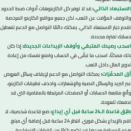
الاستبعاد الذاتي
:
قد لا توفر كل الكازينوهات أدوات ضبط الحدود
والتوقف المؤقت عن اللعب، لكن جميع مواقع الكازينو المرخصة
تقدم خيار الاستبعاد الذاتي. يمكنك دائمًا التواصل مع الدعم لتعطيل
حسابك لفترة محددة.
اسحب رصيدك المتبقي وأوقف الإيداعات الجديدة
:
إذا كان
ذلك ممكنًا، اسحب ما تبقّى في الحساب وامنع نفسك من إعادة
تدوير المال داخل اللعب.
أزل المحفّزات
:
يمكنك التواصل مع الدعم لإيقاف رسائل العروض
عبر البريد والرسائل النصية والإشعارات، واحذف تطبيقات الكازينو،
وألغِ متابعة الحسابات أو الصفحات المرتبطة بالمقامرة التي قد
تدفعك للعودة.
طبّق قاعدة الـ24 ساعة قبل أي إيداع
:
ضع قاعدة شخصية:، لا
تقم بالإيداع بشكل فوري. انتظر 24 ساعة قبل إضافة أي مبلغ.
هذه المسافة وحدها قد تكسر كثيرًا من القرارات الاندفاعية.