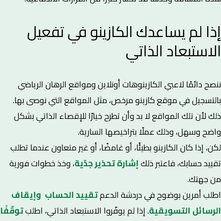
إذا لم يساعدك الكازينو في تفعيل
الاستبعاد الذاتي
ننصح دائمًا لاعبي الكازينوهات أونلاين ومواقع الرهان الرياضي
بالتسجيل في موقع كازينو مرخص، مثل المواقع التي نوصى بها.
ذلك لأن تلك المواقع لا بد وأن تطرح خيارًا للإقصاء الذاتي بشكل
واضح وسهل، وذلك عملًا بتراخيصها السارية.
لكن، إذا كان الكازينو بطيئًا، أو غامضًا، أو غير متعاون عندما تطلب
تقييد حسابك، فاعتبر ذلك
إشارة تحذير جدّية
، وخذ خطوات فورية
من جهتك.
اطلب أمرين بوضوح في دردشة الدعم
تقييد الحساب وإيقاف
الرسائل التسويقية
. إذا لم يوفّروا الاستبعاد الذاتي، اطلب
توقّفًا