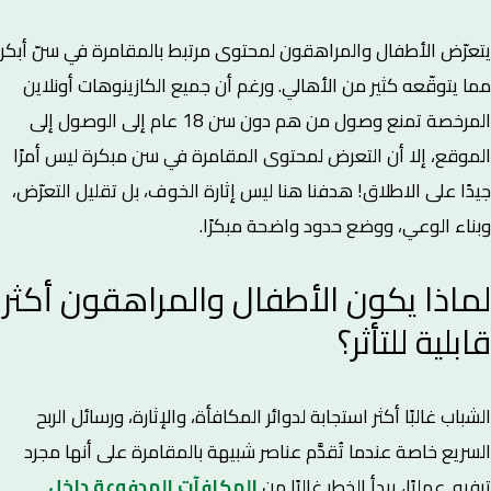
يتعرّض الأطفال والمراهقون لمحتوى مرتبط بالمقامرة في سنّ أبكر
مما يتوقّعه كثير من الأهالي. ورغم أن جميع الكازينوهات أونلاين
المرخصة تمنع وصول من هم دون سن 18 عام إلى الوصول إلى
الموقع، إلا أن التعرض لمحتوى المقامرة في سن مبكرة ليس أمرًا
جيدًا على الاطلاق! هدفنا هنا ليس إثارة الخوف، بل تقليل التعرّض،
وبناء الوعي، ووضع حدود واضحة مبكرًا.
لماذا يكون الأطفال والمراهقون أكثر
قابلية للتأثر؟
الشباب غالبًا أكثر استجابة لدوائر المكافأة، والإثارة، ورسائل الربح
السريع خاصة عندما تُقدَّم عناصر شبيهة بالمقامرة على أنها مجرد
ترفيه. عمليًا، يبدأ الخطر غالبًا من
المكافآت المدفوعة داخل