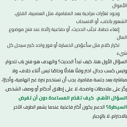
الأموال
وجود تغيّرات مزاجية بعد المقامرة، مثل العصبية، القلق،
الشعور بالذنب، أو الانسحاب
إلغاء خطط، تجنّب الحديث، أو دفاعية زائدة عند فتح موضوع
المال
تكرار كلام مثل سأعوّض الخسارة أو فوز واحد كبير سيحل كل
شيء
السؤال الأول هنا، كيف تبدأ الحديث؟ والهدف هو فتح باب للحوار،
وليس كسب جدال. اختر وقتًا هادئًا وخاصًا ليس أثناء خلاف، ولا
مباشرة بعد جلسة مقامرة. يجب أن تستخدم نبرة غير اتهامية، وأخيرًا،
ركّز على ملاحظات واضحة، لا على إطلاق أحكام أو وصف الشخص.
السؤال الأهم، كيف تقدّم المساعدة دون أن تفرض
السيطرة؟
الدعم يكون أكثر فاعلية عندما يشعر الطرف الآخر
بالاحترام، لا بالإجبار.