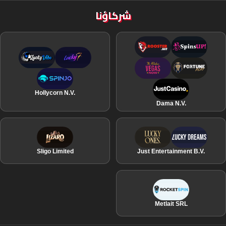
شركاؤنا
Hollycorn N.V.
Dama N.V.
Sligo Limited
Just Entertainment B.V.
Metlait SRL