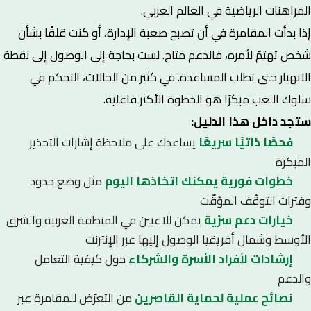
المراهنات الرياضية في العالم العربي.
إذا بدأت المقامرة في أن تصبح صعبة الإدارة، أو كنت قلقًا بشأن
شخص تهتمّ لأمره، فالدعم متاح. لست بحاجة إلى الوصول إلى نقطة
الانهيار حتى تطلب المساعدة. في كثير من الحالات، التحكم في
سلوك اللعب مبكرًا هو الخطوة الأكثر فاعلية.
ستجد داخل هذا الدليل:
فحصًا ذاتيًا سريعًا
يساعدك على ملاحظة إشارات التحذير
المبكرة
خطوات فورية يمكنك اتخاذها اليوم
مثل وضع حدود
وفترات التوقّف المؤقّت
خيارات دعم سرّية
يمكن للاعبين في المنطقة العربية والشرق
الأوسط وشمال أفريقيا الوصول إليها عبر الإنترنت
إرشادات لأفراد الأسرة والشركاء
حول كيفية التعامل
والدعم
نصائح عملية لحماية القاصرين
من التعرّض للمقامرة عبر