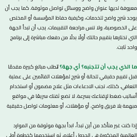
معروفة لديها عنوان واضح ووسائل تواصل موثوقة. كما يجب أن
يوجد شرح واضح للخدمات، وكيفية حفاظ المؤسسة أو المختص
على الخصوصية، ولا تنس مراجعة التقييمات. يجب أن تبدأ الجهة
التي تختارها بتقييم حالتك أولًا بدلًا من دفعك مباشرة إلى برنامج
واحد ثابت.
ما الذي يجب أن تتجنبه؟ أي جهة؟
ت
طلب مبالغ كبيرة مقدمًا
قبل تقييم حقيقي للحالة أو شرح لمؤهلات القائمين على عملية
التعافي. كذلك، تجنب الادعاءات مثل علاج مضمون أو استخدام
أساليب ضغط لإقناعك بسرعة. لا تضع ثقتك سريعًا في مواقع
مبهمة بلا فريق واضح، أو مؤهلات، أو معلومات تواصل حقيقية
إذا كنت غير متأكد من أين تبدأ، ابدأ بجهة موثوقة من الموارد
العالمية المذكورة في الجدول أعلاه، ثم استخدمها كخطوة أولى