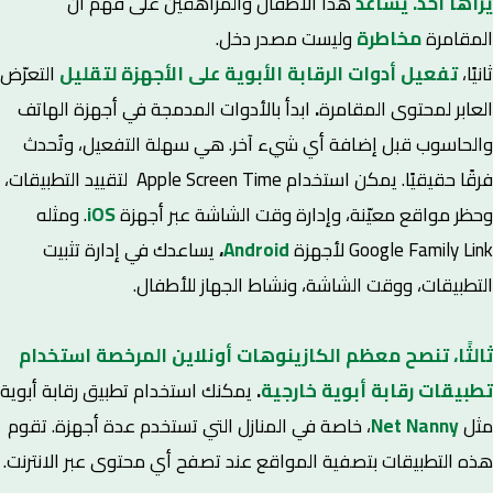
يراها أحد.
يساعد
هذا الأطفال والمراهقين على فهم أن
المقامرة
مخاطرة
وليست مصدر دخل.
ثانيًا،
تفعيل أدوات الرقابة الأبوية على الأجهزة لتقليل
التعرّض
العابر لمحتوى المقامرة
.
ابدأ بالأدوات المدمجة في أجهزة الهاتف
والحاسوب قبل إضافة أي شيء آخر. هي سهلة التفعيل، وتُحدث
فرقًا حقيقيًا. يمكن استخدام Apple Screen Time لتقييد التطبيقات،
وحظر مواقع معيّنة، وإدارة وقت الشاشة عبر أجهزة
iOS
. ومثله
Google Family Link لأجهزة
Android
،
يساعدك في إدارة تثبيت
التطبيقات، ووقت الشاشة، ونشاط الجهاز للأطفال.
ثالثًا، تنصح معظم الكازينوهات أونلاين المرخصة استخدام
تطبيقات رقابة أبوية خارجية
.
يمكنك استخدام تطبيق رقابة أبوية
مثل
Nanny
Net
، خاصة في المنازل التي تستخدم عدة أجهزة. تقوم
هذه التطبيقات بتصفية المواقع عند تصفح أي محتوى عبر الانترنت.