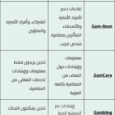
لقاءات دعم
لأفراد الأسرة
الشركاء، وأفراد الأسرة،
Gam-Anon
والأصدقاء
والمقرّبين
المتأثرين بمقامرة
شخص قريب
معلومات
للذين يريدون فقط
وإرشادات حول
معلومات وإرشادات
GamCare
التعاف من
لخدمات التعافي من
المقامرة باللغة
المقامرة.
العربية
إرشادات عبر
للذين يفضّلون التحدّث
Gambling
الدردشة الحية