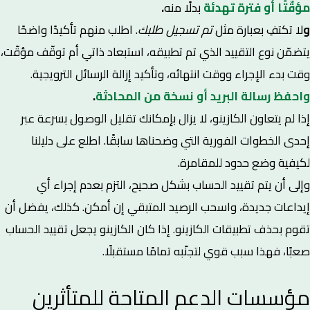
مؤقّتًا أو فترة تهدئة
بدلًا منه
.
و
لا تكتفِ بعبارة مثل
تم تسجيل طلبك
. اطلب منهم تأكيدًا واضحًا
يتضمّن نوع التقييد الذي تم تطبيقه، استبعاد ذاتي أم توقّف مؤقّت،
وقت بدء الإجراء ووقت انتهائه، وتأكيد إزالة الرسائل الترويجية.
و
احفظ رسالة البريد أو نسخة من المحادثة
.
إذا لم يتعاون الكازينو، لا يزال بإمكانك تقليل الوصول بسرعة عبر
إحدى الخطوات الفورية التي وضحناها سابقًا. اطلع على دليلنا
لكيفية وضع حدود للمقامرة.
وإلى أن يتم تقييد الحساب بشكل صحيح، التزم بعدم إجراء أي
إيداعات جديدة، واسحب الرصيد المتبقي إن أمكن. كذلك، يفضل أن
تقوم بحذف تطبيقات الكازينو. إذا كان الكازينو يجعل تقييد الحساب
صعبًا، فهذا سبب قوي لتجنّبه تمامًا مستقبلًا.
مؤسسات الدعم المتاحة للمتأثرين