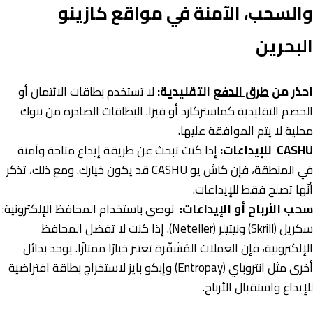
والسحب، الآمنة في مواقع كازينو
البحرين
احذر من
طرق الدفع
التقليدية
:
لا تستخدم بطاقات الائتمان أو
الخصم التقليدية كماستركارد أو فيزا. البطاقات الصادرة من بنوك
محلية لا يتم الموافقة عليها.
CASHU
للإيداعات
:
إذا كنت تبحث عن طريقة إيداع متاحة وآمنة
في المنطقة، فإن كاش يو CASHU قد يكون خيارك. ومع ذلك، تذكر
أنّها تصلح فقط للإيداعات.
سحب الأرباح أو الإيداعات:
نوصي باستخدام المحافظ الإلكترونية:
سكريل (Skrill) ونيتيلر (Neteller). إذا كنت لا تفضل المحافظ
الإلكترونية، فإن العملات المُشفّرة تعتبر خيارًا ممتازًا. يوجد بدائل
أخرى مثل انتروباي (Entropay) وإبكو بايز لاستخراج بطاقة افتراضية
للإيداع واستقبال الأرباح.