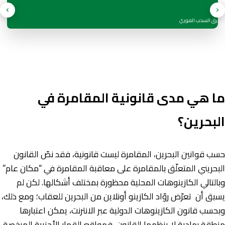
ب + طرق السحب الفوري
ما هي مدى قانونية المقامرة في
البحرين؟
حسب قوانين البحرين، المقامرة ليست قانونية، فقد نصّ القانون
البحريني المتعلّق بالمقامرة على معاقبة المقامرة في “مكان عام”
وبالتالي الكازينوهات المحلية محظورة بمختلف أشكالها. لكن لم
يسبق أن تعرّض روّاد الكازينو أونلاين من البحرين للعقاب؛ ومع ذلك،
وبحسب قانون الكازينوهات الدولية عبر الانترنت، يمكن اعتبارها
منطقة رمادية لا ينظمها القانون، فمواقع القمار الأجنبية المرخصة