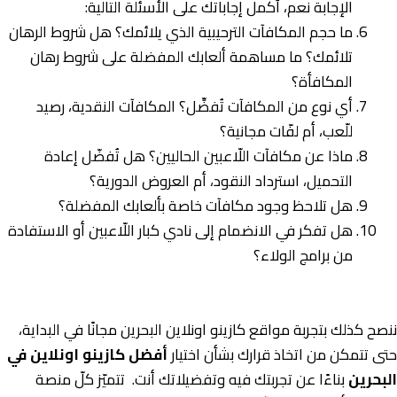
الإجابة نعم، أكمل إجاباتك على الأسئلة التالية:
ما حجم المكافآت الترحيبية الذي يلائمك؟ هل شروط الرهان
تلائمك؟ ما مساهمة ألعابك المفضلة على شروط رهان
المكافأة؟
أي نوع من المكافآت تُفضِّل؟ المكافآت النقدية، رصيد
للّعب، أم لفّات مجانية؟
ماذا عن مكافآت اللّاعبين الحاليين؟ هل تُفضّل إعادة
التحميل، استرداد النقود، أم العروض الدورية؟
هل تلاحظ وجود مكافآت خاصة بألعابك المفضلة؟
هل تفكر في الانضمام إلى نادي كبار اللّاعبين أو الاستفادة
من برامج الولاء؟
ننصح كذلك بتجربة مواقع كازينو اونلاين البحرين مجانًا في البداية،
حتى تتمكن من اتخاذ قرارك بشأن اختيار
أفضل كازينو اونلاين في
البحرين
بناءًا عن تجربتك فيه وتفضيلاتك أنت. تتميّز كلّ منصة