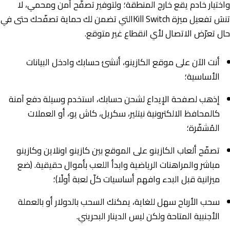
واختيار خادم يقع خارج المنطقة؛ ولتوفير تصفّح آمن ومحمي، لا
تنسَ تفعيل ميزة Kill Switchالتي تضمن لك حماية تصفّحك حتى في
حال تعرّض الاتصال لأي انقطاع غير متوقع.
أنت الآن على موقع الكازينو، أنشئ حسابك وادخل البيانات
الأساسية؛
إذهب لصفحة الإيداع لشحن حسابك، استخدم وسيلة دفع آمنة
كالمحافظ الالكترونية نيتلير، سكريل، كاش يو، أو العملات
المُشفّرة؛
تصفّح ألعاب الكازينو على الموقع بين كازينو اونلاين وكازينو
مباشر والمراهنات الرياضية وابدأ اللعب بأموال حقيقية. (ضع
ميزانية قبل البدء وافهم أساسيات كلّ لعبة أولًا)؛
سحب الأرباح سهل للغاية، يمكنك السحب بالدولار أو بالعملة
الأجنبية المتاحة ولكن ليس الدينار البحريني.