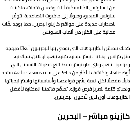
من السلوتس الكلاسيكية ثلاث وخمس فتحات، ماكينات
سلوتس الفيديو، وصولًا إلى جاكبوت التصاعدية. تتوفّر
باصدارات عديدة على مواقع كازينو البحرين، كما يوجد لفَّات
مجانية على الكثير من ألعاب السلوتس.
كذلك تتضمّن الكازينوهات التي نوصي بها للبحرينيين ألعابًا مبهجة
مثل كرابس اونلاين، بوكر فيديو، كينو، بينغو اونلاين، سيك بو،
ودراغون تايغر، وباي غاو بوكر. فقط اتبع خطوات التسجيل التي
أوضحناها، واكتشف الأكثر من ذلك! على ArabicCasinos.com ستجد
دليلًا مفصلًا لكل لعبة يشرح قواعدها وأساسياتها واستراتيجياتها،
ونصائح قيّمة لتعزيز فرص فوزك. تصفّح قائمتنا المختارة لأفضل
الكازينوهات أون لاين للّاعبين البحرينيين.
كازينو مباشر – البحرين