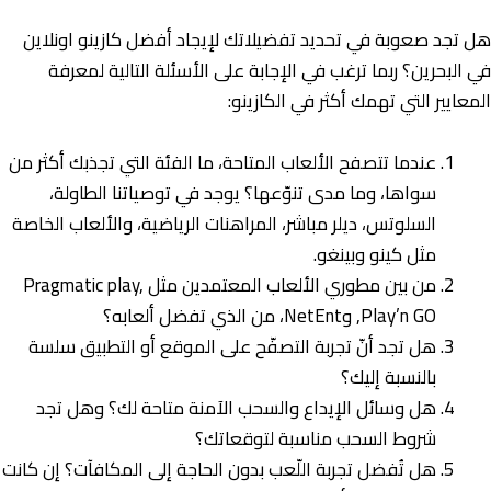
هل تجد صعوبة في تحديد تفضيلاتك لإيجاد أفضل كازينو اونلاين
في البحرين؟ ربما ترغب في الإجابة على الأسئلة التالية لمعرفة
المعايير التي تهمك أكثر في الكازينو:
عندما تتصفح الألعاب المتاحة، ما الفئة التي تجذبك أكثر من
سواها، وما مدى تنوّعها؟ يوجد في توصياتنا الطاولة،
السلوتس، ديلر مباشر، المراهنات الرياضية، والألعاب الخاصة
مثل كينو وبينغو.
من بين مطوري الألعاب المعتمدين مثل Pragmatic play,
Play’n GO, وNetEnt، من الذي تفضل ألعابه؟
هل تجد أنّ تجربة التصفّح على الموقع أو التطبيق سلسة
بالنسبة إليك؟
هل وسائل الإيداع والسحب الآمنة متاحة لك؟ وهل تجد
شروط السحب مناسبة لتوقعاتك؟
هل تُفضل تجربة اللّعب بدون الحاجة إلى المكافآت؟ إن كانت