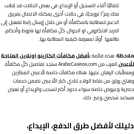
تلقائيًا أثناء التسجيل أو الإيداع. في بعض الحالات قد يُطلب
منك رمز ًا ترويجيًا، في حالات أخرى يمكنك الاتصال بفريق
الدعم للمطالبة بالمكافأة أو من خلال إرسال رابط تفعيل إلى
البريد الالكتروني او الجوال. كلّ مكافأة لها شروط وأحكام،
طالعها أولًا لمعرفة كيفية المطالبة بها.
ملاحظة
: هذه قائمة ب
أفضل مكافآت الكازينو اونلاين المتاحة
للّاعبين
العرب من ArabicCasinos.com ستجد تفاصيل كلّ مكافأة
ومتطلّبات الرهان عليها. هناك مكافآت خاصة للّاعبين المميّزين
وهاي رولرز، من نقاط الولاء لنادي كبار اللّاعبين تضمن خدمات
حصرية وعروض خاصة سواء حدود أكبر للسحب والإيداع أو تعيين
مساعد شخصي وغير ذلك.
دليلك لأفضل طرق الدفع، الإيداع،