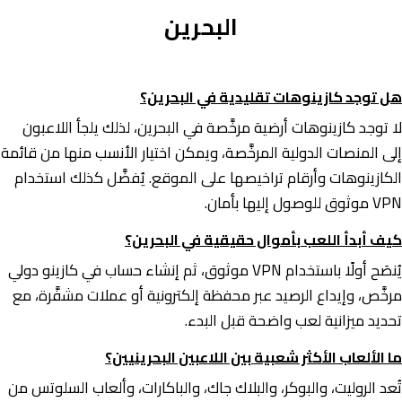
البحرين
هل توجد كازينوهات تقليدية في البحرين؟
لا توجد كازينوهات أرضية مرخَّصة في البحرين، لذلك يلجأ اللاعبون
إلى المنصات الدولية المرخَّصة، ويمكن اختيار الأنسب منها من قائمة
الكازينوهات وأرقام تراخيصها على الموقع. يُفضَّل كذلك استخدام
VPN موثوق للوصول إليها بأمان.
كيف أبدأ اللعب بأموال حقيقية في البحرين؟
يُنصَح أولًا باستخدام VPN موثوق، ثم إنشاء حساب في كازينو دولي
مرخَّص، وإيداع الرصيد عبر محفظة إلكترونية أو عملات مشفَّرة، مع
تحديد ميزانية لعب واضحة قبل البدء.
ما الألعاب الأكثر شعبية بين اللاعبين البحرينيين؟
تُعد الروليت، والبوكر، والبلاك جاك، والباكارات، وألعاب السلوتس من