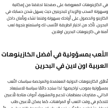
في الكازينوهات المعروضة على صفحتنا تحققنا من إمكانية
وسهولة السحب والإيداع للبحرينيين حيث يسهل شحن حسابك في
الكازينو والحصول على أرباحك بسهولة وقتما تشاء وبأمان داخل
البحرين. تأكد من اختيار الطريقة الأنسب لك واستمتع بتجربة لعب
آمنة في كازينوهات البحرين اونلاين.
اللّعب بمسؤولية في أفضل الكازينوهات
العربية اون لاين في البحرين
تُطبّق الكازينوهات الدولية المعتمدة والمرخصة سياسات اللّعب
بمسؤولية بموجب تراخيصها؛ لذا ستجد دائمًا سياسة للاستبعاد
الذاتي، مقترحات بمنظمات للدعم والمشورة، أدوات متاحة للّاعبين
للتحكم في وقت اللعب أو المراهنات، كما يمكن للّاعبين طلب