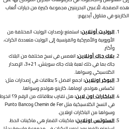
هذه الصفحة، للّاعبين البحرينيين مجموعة كبيرة من خيارات ألعاب
الكازينو في متناول أيديهم:
الروليت أونلاين
:
استمتع بإصدارت الروليت المختلفة من
الأوروبية والأميركية والفرنسية إلى الروليت متعددة الكرات،
وأكثر.
بلاك جاك
أونلاين
:
انغمس في نسخ مختلفة من البلاك
جاك بما في ذلك لعبة بلاك جاك سويتش، 21+3، الإصدار
الكلاسيكي وسواها.
البوكر اونلاين
:
اجمع افضل 5 بطاقات في إصدارات مثل:
تكساس هولدم، اوماها، كازينو هولدم وسواها.
الباكارات اون لاين
:
هل تقترب بطاقاتك من الرقم 9؟ انخرط
في النسخ الكلاسيكية مثل Chemin de Fer وPunto Banco
وسواها من الباكارات اونلاين.
السلوتس اونلاين
:
ماكينات القمار هي ماكينات الحظ.
استمتع بالفوز بعد تدوير البكرات في مجموعة واسعة بدءًا