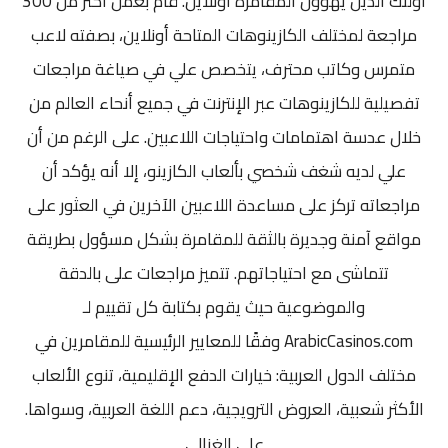
أولئك الذين يهوون المقامرة أونلاين. قام بعمل أكثر من 300
مراجعة لمختلف الكازينوهات المتاحة أونلاين، بصفته لاعب
متمرس وكاتب محترف، يتخصص علي في صياغة مراجعات
تفصيلية للكازينوهات عبر الإنترنت في جميع أنحاء العالم من
خلال عدسة اهتمامات واحتياجات اللاعبين. على الرغم من أن
علي لديه شغف شخصي بألعاب الكازينو، إلا أنه يؤكد أن
مراجعاته تركز على مساعدة اللاعبين الآخرين في العثور على
مواقع آمنة وجديرة بالثقة للمقامرة بشكل مسؤول بطريقة
تتماشى مع احتياجاتهم. تتميز مراجعات على بالدقة
والموضوعية حيث يقوم بكتابة كل تقييم لـ
ArabicCasinos.com وفقًا للمعايير الرئيسية للمقامرين في
مختلف الدول العربية: خيارات الدفع الإقليمية، تنوع الألعاب
الأكثر شعبية، العروض الترويجية، دعم اللغة العربية، وسواها.
علي الغزالي