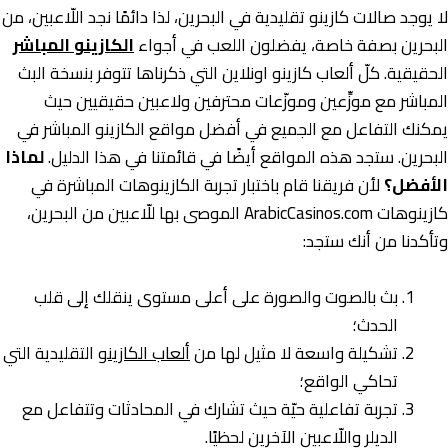
لا يوجد صالات كازينو تقليدية في البحرين، لذا دائمًا نجد اللّاعبين، من
البحرين بصفة خاصة، يفضلون اللعب في أجواء
الكازينو المباشر
الحقيقية. كلّ ألعاب كازينو اونلاين التي ذكرناها تتوفر بنسخة البث
المباشر مع موزِّعين وموزّعات محترفين ولاعبين حقيقيين حيث
يمكنك التفاعل مع الجميع في أفضل مواقع الكازينو المباشر في
البحرين. ستجد هذه المواقع أيضًا في قائمتنا في هذا الدليل.
لماذا
الأفضل؟
لأن فريقنا قام باختبار تجربة الكازينوهات المباشرة في
كازينوهات ArabicCasinos.com الموصى بها للّاعبين من البحرين،
وتأكدنا من أنك ستجد:
بث بالصوت والصورة على أعلى مستوى ينقلك إلى قلب
الحدث؛
تشكيلة واسعة لا مثيل لها من
ألعاب الكازينو
التقليدية التي
تحاكي الواقع؛
تجربة تفاعلية حيّة حيث تشارك في المحادثات وتتفاعل مع
الديلر واللّاعبين الآخرين لحظيًا.