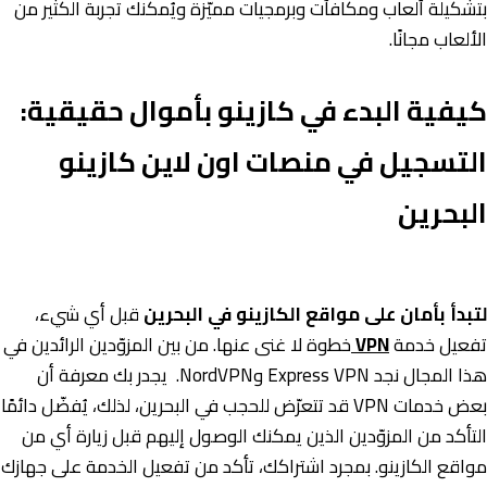
بتشكيلة ألعاب ومكافآت وبرمجيات مميّزة ويُمكنك تجربة الكثير من
الألعاب مجانًا.
كيفية البدء في كازينو بأموال حقيقية:
التسجيل في منصات اون لاين كازينو
البحرين
لتبدأ بأمان على مواقع الكازينو في البحرين
قبل أي شيء،
تفعيل خدمة
VPN
خطوة لا غنى عنها. من بين المزوّدين الرائدين في
هذا المجال نجد Express VPN وNordVPN. يجدر بك معرفة أن
بعض خدمات VPN قد تتعرّض للحجب في البحرين، لذلك، يُفضّل دائمًا
التأكد من المزوّدين الذين يمكنك الوصول إليهم قبل زيارة أي من
مواقع الكازينو. بمجرد اشتراكك، تأكد من تفعيل الخدمة على جهازك