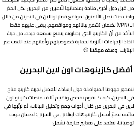
من قبل دول أخرى متاحة بمنصاتها للّاعبين من البحرين لكن الحذر
واجب حيث يصل اللّاعبون لمواقع قمار اونلاين في البحرين من خلال
الـ (VPN) لضمان تشفير بياناتهم ومواقعهم. يبقى عليهم فقط
التأكد من أنّ الكازينو الذي يختارونه يتمتع بسمعة جيدة، من حيث
اتخاذ الإجراءات اللّازمة لحماية خصوصيتهم وأمانهم عند اللعب عبر
الإنترنت، وهذه مهمّتنا 😊
أفضل كازينوهات اون لاين البحرين
تتمحور جهودنا المتواصلة حول ارشادك لأفضل تجربة كازينو متاح
في البحرين، كيف؟ نقوم بفحص وتقييم آلاف منصات كازينو اون
لاين في البحرين من خلال أدوات جمع وتحليل البيانات، ثم نرتّبها في
قائمة تضمّ أفضل كازينوهات اونلاين في البحرين؛ لضمان جودة
توصياتنا، نعتمد على معايير صارمة تشمل: