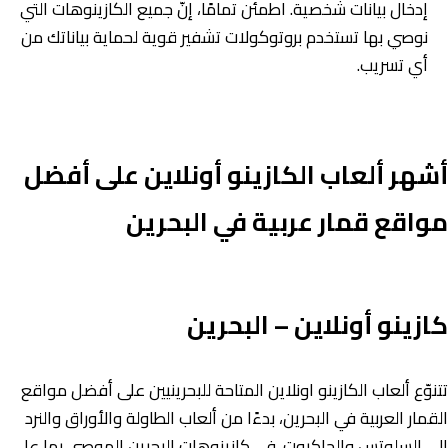
إدخال بيانات شخصية. اطمئن تمامًا، إنّ جميع الكازينوهات التي
نوصي بها تستخدم بروتوكولات تشفير قوية لحماية بياناتك من
أي تسريب.
أشهر ألعاب الكازينو أونلاين على أفضل
مواقع قمار عربية في البحرين
كازينو أونلاين – البحرين
تتنوّع ألعاب الكازينو اونلاين المتاحة للبحرينيين على أفضل مواقع
القمار العربية في البحرين، بدءًا من ألعاب الطاولة والأوراق والنرد
إلى السلوتس والجاكبوت. في كازينوهات البحرين الموصى بها على