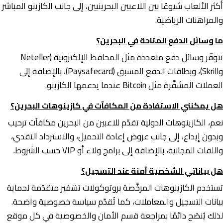
أكثر الألعاب شيوعًا بين اللاعبين البحرينيين، إلى جانب الكازينو المباشر
والمراهنات الرياضية.
ما وسائل الدفع المتاحة في البحرين؟
تتوفّر وسائل دفع متعددة مثل المحافظ الإلكترونية (Neteller
وSkrill)، وبطاقات الدفع المسبق (Paysafecard)، بالإضافة إلى
العملات المشفَّرة مثل Bitcoin عندما يدعمها الكازينو.
هل يمكنني الاستفادة من المكافآت في كازينوهات البحرين؟
نعم، الكازينوهات الدولية تقدّم للاعبين من البحرين مكافآت ترحيب
وبدون إيداع، إلى جانب عروض إعادة التحميل، والاسترداد النقدي،
واللفات المجانية، بالإضافة إلى برامج ولاء أو VIP حسب الشروط.
هل بياناتي الشخصية آمنة عند التسجيل؟
تستخدم الكازينوهات المرخَّصة بروتوكولات تشفير متقدّمة لحماية
بيانات التسجيل والمعاملات، كما تُقدّم سياسة خصوصية واضحة.
لذلك يُنصَح دائمًا بمراجعة قسم الأمان والخصوصية في كل موقع