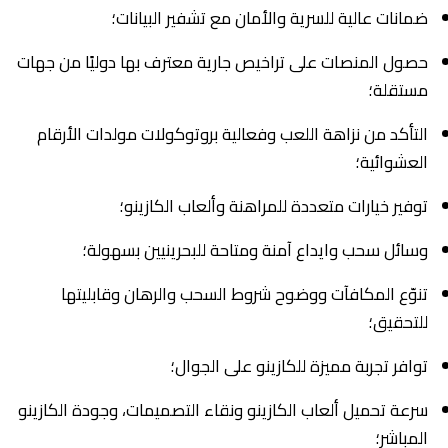
ضمانات عالية للسرية والأمان مع تشفير البيانات؛
حصول المنصات على تراخيص جارية معترف بها دوليًا من جهات
مستقلة؛
التأكد من نزاهة اللعب وفعالية بروتوكولات مولدات الأرقام
العشوائية؛
توفير خيارات متعددة للمراهنة وألعاب الكازينو؛
وسائل سحب وايداع آمنة ومتاحة للبحرينيين بسهولة؛
تنوّع المكافآت ووضوح شروط السحب والرهان وقابليتها
للتحقيق؛
توافر تجربة مميزة للكازينو على الجوال؛
سرعة تحميل ألعاب الكازينو ونقاء التصميمات، وجودة الكازينو
المباشر؛