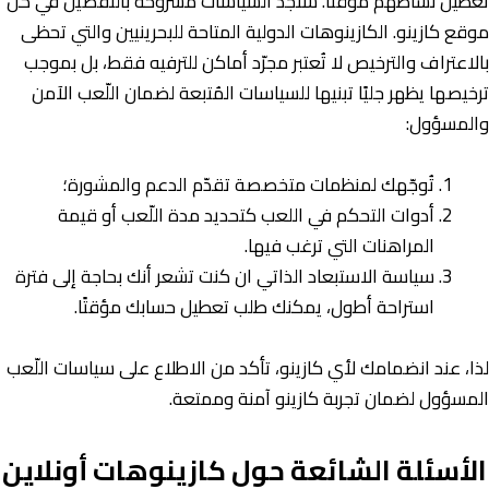
تعطيل نشاطهم مؤقتًا. ستجد السياسات مشروحة بالتفصيل في كلّ
موقع كازينو. الكازينوهات الدولية المتاحة للبحرينيين والتي تحظى
بالاعتراف والترخيص لا تُعتبر مجرّد أماكن للترفيه فقط، بل بموجب
ترخيصها يظهر جليًا تبنيها للسياسات المُتبعة لضمان اللّعب الآمن
والمسؤول:
تُوجّهك لمنظمات متخصصة تقدّم الدعم والمشورة؛
أدوات التحكم في اللعب كتحديد مدة اللّعب أو قيمة
المراهنات التي ترغب فيها.
سياسة الاستبعاد الذاتي ان كنت تشعر أنك بحاجة إلى فترة
استراحة أطول، يمكنك طلب تعطيل حسابك مؤقتًا.
لذا، عند انضمامك لأي كازينو، تأكد من الاطلاع على سياسات اللّعب
المسؤول لضمان تجربة كازينو آمنة وممتعة.
الأسئلة الشائعة حول كازينوهات أونلاين